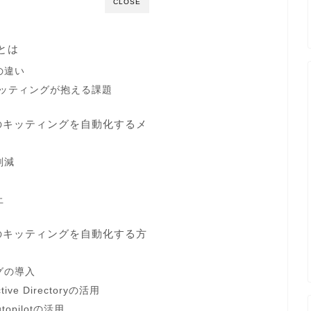
CLOSE
とは
の違い
キッティングが抱える課題
 11のキッティングを自動化するメ
削減
止
 11のキッティングを自動化する方
グの導入
ctive Directoryの活用
utopilotの活用