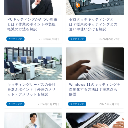
PCキッティングがきつい理由
ゼロタッチキッティングと
とは？作業のポイントや負担
は？従来のキッティングとの
軽減の方法を解説
違いや使い分けも解説
2026年6月4日
2026年5月28日
キッティング
キッティング
キッティングサービスの会社
Windows 11のキッティングを
を選ぶポイント｜外注のメリ
自動化する方法は？注意点も
ット・デメリットも解説
解説
2026年1月19日
2025年9月18日
キッティング
キッティング