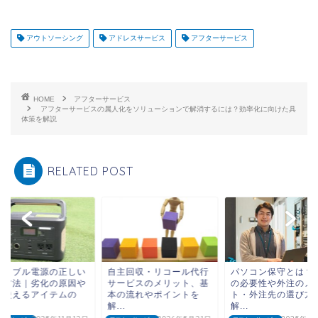
アウトソーシング
アドレスサービス
アフターサービス
HOME
アフターサービス
アフターサービスの属人化をソリューションで解消するには？効率化に向けた具
体策を解説
RELATED POST
ータブル電源の正しい
自主回収・リコール代行
パソコン保守とは？
管方法｜劣化の原因や
サービスのメリット、基
の必要性や外注のメ
く使えるアイテムの
本の流れやポイントを
ト・外注先の選び方
.
解...
解...