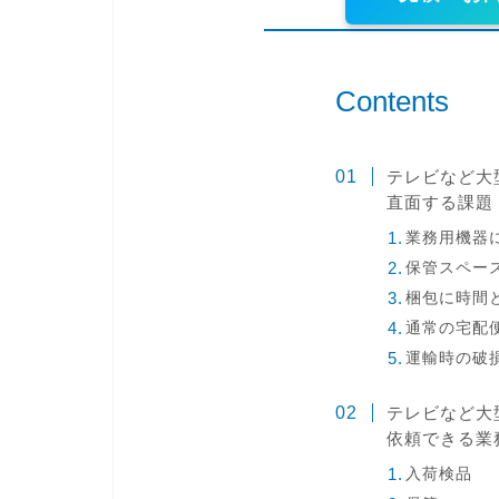
Contents
テレビなど大
直面する課題
業務用機器
保管スペー
梱包に時間
通常の宅配
運輸時の破
テレビなど大
依頼できる業
入荷検品