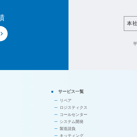
積
本
平
サービス一覧
リペア
ロジスティクス
コールセンター
システム開発
製造請負
キッティング