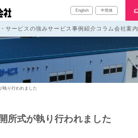
English
中简体
・サービスの強み
サービス
事例紹介
コラム
会社案
が執り行われました
開所式が執り行われました