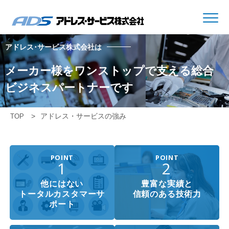
アドレス･サービス株式会社は
メーカー様をワンストップで支える総合
ビジネスパートナーです
アドレス・サービスの強み
TOP
POINT
POINT
1
2
他にはない
豊富な実績と
トータルカスタマーサ
信頼のある技術力
ポート